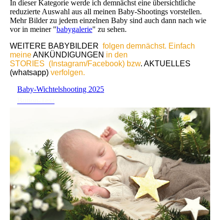
In dieser Kategorie werde ich demnächst eine übersichtliche
reduzierte Auswahl aus all meinen Baby-Shootings vorstellen.
Mehr Bilder zu jedem einzelnen Baby sind auch dann nach wie
vor in meiner "
babygalerie
" zu sehen.
WEITERE BABYBILDER
folgen demnächst. Einfach
meine
ANKÜNDIGUNGEN
in den
STORIES (Instagram/Facebook) bzw
. AKTUELLES
(whatsapp)
verfolgen.
Baby-Wichtelshooting 2025
Button-Text